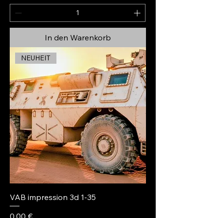
In den Warenkorb
NEUHEIT
VAB impression 3d 1-35
Preis
0,00 €