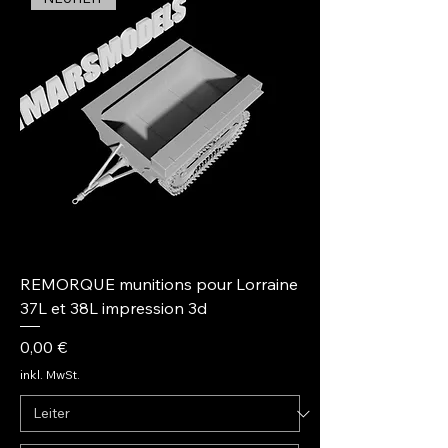
REMORQUE munitions pour Lorraine
37L et 38L impression 3d
Preis
0,00 €
inkl. MwSt.