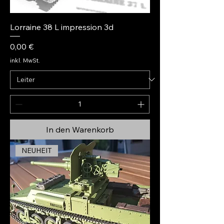
Lorraine 38 L impression 3d
Preis
0,00 €
inkl. MwSt.
In den Warenkorb
NEUHEIT