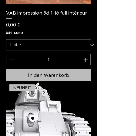
VAB impression 3d 1-16 full intérieur
Preis
0,00 €
inkl. MwSt.
In den Warenkorb
NEUHEIT