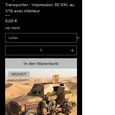
Transporter - Impression 3D XXL au
1/16 avec intérieur
Preis
0,00 €
inkl. MwSt.
In den Warenkorb
NEUHEIT