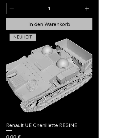
In den Warenkorb
NEUHEIT
Renault UE Chenillette RESINE
Preis
0,00 €